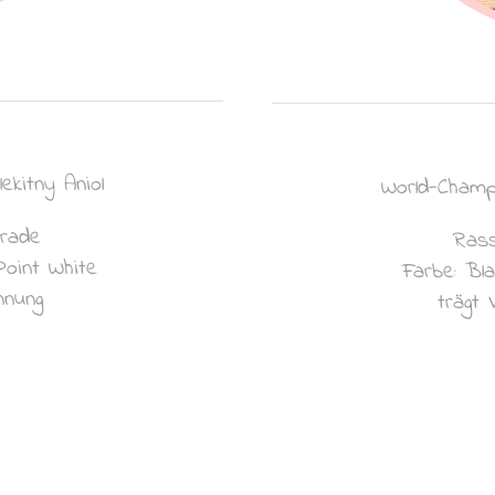
kitny Aniol
World-Cham
arade
Rass
Point White
Farbe: Bl
nnung
trägt 