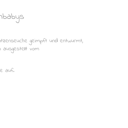
enbabys
atzenseuche geimpft und entwurmt,
 ausgestellt vom
e auf.