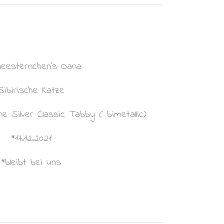
eesternchen’s Oana
Sibirische Katze
e Silver Classic Tabby ( bimetallic)
*17.12.2021
*bleibt bei uns