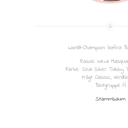
..
World-Champion Zafira Ble
Rasse: Neva Masqu
Farbe: Seal Silver Tabby 
trägt Classic, Verdü
Blutgruppe A
Stammbaum