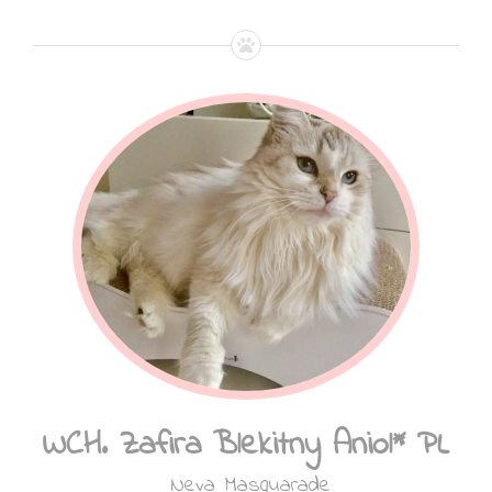
WCH. Zafira Blekitny Aniol* PL
Neva Masquarade