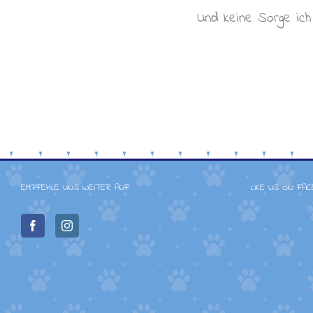
Und keine Sorge ic
EMPFEHLE UNS WEITER AUF:
LIKE US ON FA