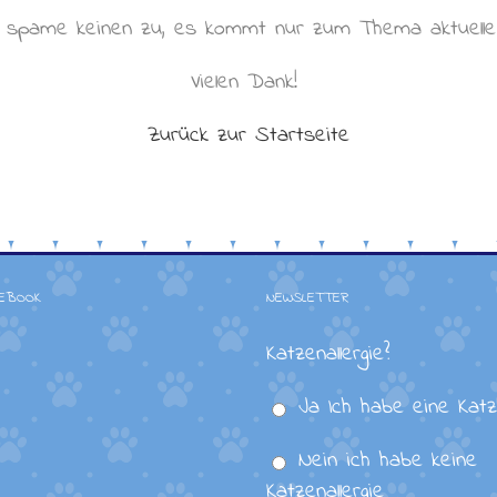
h spame keinen zu, es kommt nur zum Thema aktuell
Vielen Dank!
Zurück zur Startseite
CEBOOK
NEWSLETTER
Katzenallergie?
Ja Ich habe eine Katze
Nein ich habe keine
Katzenallergie