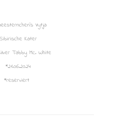
eesternchen’s Vytja
Sibirische Kater
ilver Tabby Mc. White
*21.06.2024
*reserviert