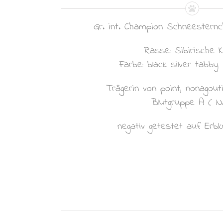
Gr. int. Champion Schneestern
Rasse: Sibirische 
Farbe: black silver tabb
Trägerin von point, nonagout
Blutgruppe A ( N
negativ getestet auf Erb