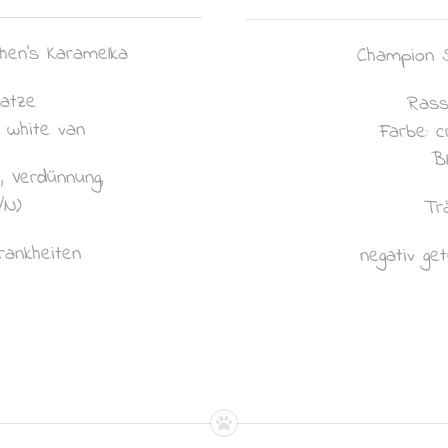
chen’s Karamelka
Champion 
Katze
Rass
y white van
Farbe: 
B
i, Verdünnung,
/N)
Tr
krankheiten
negativ ge