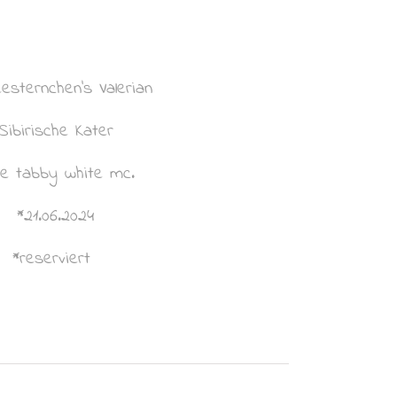
esternchen’s Valerian
Sibirische Kater
e tabby white mc.
*21.06.2024
*reserviert