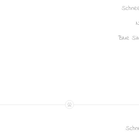
Schnee
N
Blue Si
Schne