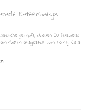
quarade Katzenbabys
enseuche geimpft, (blauen EU Ausweis)
n Stammbaum ausgestellt vom
Family Cats
en
.